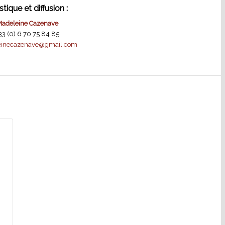
stique et diffusion :
adeleine Cazenave
33 (0) 6 70 75 84 85
inecazenave@gmail.com