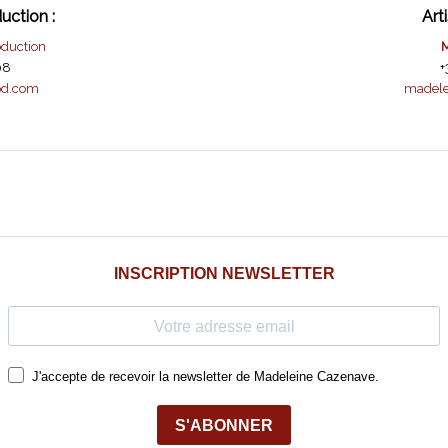
uction :
Arti
oduction
M
08
+
rod.com
madele