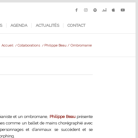
S
AGENDA
ACTUALITÉS
CONTACT
Accueil
/
Collaborations
/
Philippe Beau / Ombromanie
 pianiste et un ombromane,
Philippe Beau
présente
ises comme un ballet de mains chorégraphié avec
 personnages et d’animaux se succèdent et se
orphing.